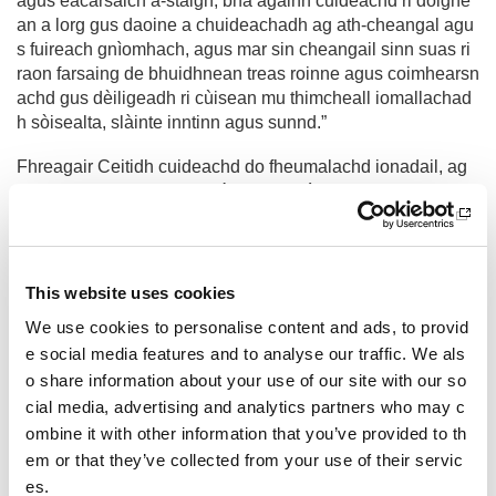
agus eacarsaich a-staigh, bha againn cuideachd ri dòighe
an a lorg gus daoine a chuideachadh ag ath-cheangal agu
s fuireach gnìomhach, agus mar sin cheangail sinn suas ri
raon farsaing de bhuidhnean treas roinne agus coimhearsn
achd gus dèiligeadh ri cùisean mu thimcheall iomallachad
h sòisealta, slàinte inntinn agus sunnd.”
Fhreagair Ceitidh cuideachd do fheumalachd ionadail, ag
obair taobh a-staigh a’ phrògraim ghnìomhachdan a-muigh
aig High Life Highland, gus clann a chumail gnìomhach.
B’ e Fèis Feel Good aon de na h-iomairtean cudromach si
n, aira h-eagrachadh le CSH Ulapuil agus High Life Highla
This website uses cookies
nd gus gnìomhachd chorporra, slàinte inntinn agus sunnd
We use cookies to personalise content and ads, to provid
adhartachadh.
e social media features and to analyse our traffic. We als
Air a cumail aig deireadh na Samhna 2020, chunnaic iad 2
o share information about your use of our site with our so
2 com-pàirtiche a’ lìbhrigeadh 18 seiseanan neo-fhoirmeil
cial media, advertising and analytics partners who may c
an-asgaidh, a’ dol bho rothaireachd beinne gu seiseanan
ombine it with other information that you’ve provided to th
mothachaidh, le measgachadh de ghnìomhachdan a-muig
em or that they’ve collected from your use of their servic
h agus bhiortail.
es.