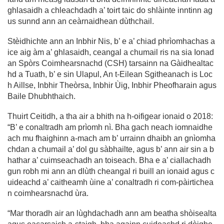
ghlasaidh a chleachdadh a’ toirt taic do shlàinte inntinn ag
us sunnd ann an ceàrnaidhean dùthchail.
Stèidhichte ann an Inbhir Nis, b’ e a’ chiad phrìomhachas a
ice aig àm a’ ghlasaidh, ceangal a chumail ris na sia Ionad
an Spòrs Coimhearsnachd (CSH) tarsainn na Gàidhealtac
hd a Tuath, b’ e sin Ulapul, An t-Eilean Sgitheanach is Loc
h Aillse, Inbhir Theòrsa, Inbhir Ùig, Inbhir Pheofharain agus
Baile Dhubhthaich.
Thuirt Ceitidh, a tha air a bhith na h-oifigear ionaid o 2018:
“B’ e conaltradh am prìomh nì. Bha gach neach iomnaidhe
ach mu fhaighinn a-mach am b’ urrainn dhaibh an gnìomha
chdan a chumail a’ dol gu sàbhailte, agus b’ ann air sin a b
hathar a’ cuimseachadh an toiseach. Bha e a’ ciallachadh
gun robh mi ann an dlùth cheangal ri buill an ionaid agus c
uideachd a’ caitheamh ùine a’ conaltradh ri com-pàirtichea
n coimhearsnachd ùra.
“Mar thoradh air an lùghdachadh ann am beatha shòisealta